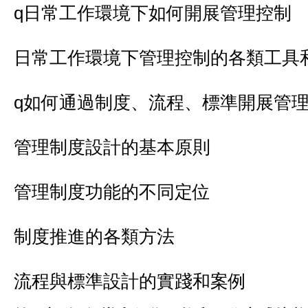
q
日常工作環境下如何開展管理控制
日常工作環境下管理控制的各類工具
q
如何通過制度、流程、標準開展管
管理制度設計的基本原則
管理制度功能的不同定位
制度推進的各類方法
流程與標準設計的實踐和案例