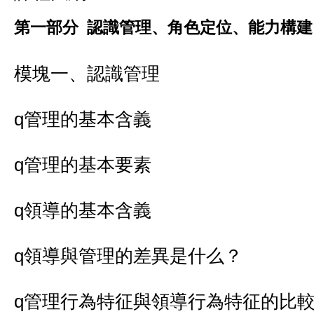
第一部分
認識管理
、角色定位、能力構建
模塊一、認識管理
q
管理的基本含義
q
管理的基本要素
q
領導的基本含義
q
領導與管理的差異是什么？
q
管理行為特征與領導行為特征的比