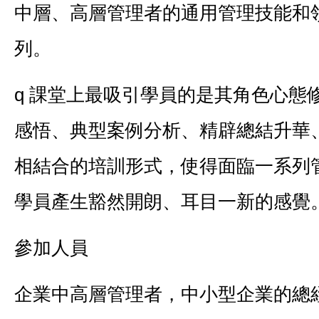
中層、高層管理者的通用管理技能
列。
q
課堂上最吸引學員的是其
角色心態修
感悟、典型案例分析、精辟總結升華
相結合的培訓形式，使得面臨一系
學員產生豁然開朗、耳目一新的感覺
參加人員
企業
中高層管理者，中小型企業的