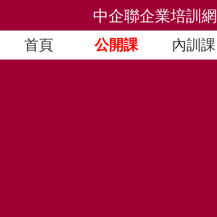
日韩中文字幕网址_日韩欧美亚洲区_日韩一级在线
中企聯企業培訓網
日韩熟妇在线
首頁
公開課
內訓課
銷售精英2天強化訓練（王越老
【開課時間】
2021年09月04日-2021年0
【培訓師資】王越老師
【課程費用】
￥3,600
【培訓地區】上海 - 上海
【咨詢電話】
010-62885261(手機微信同號